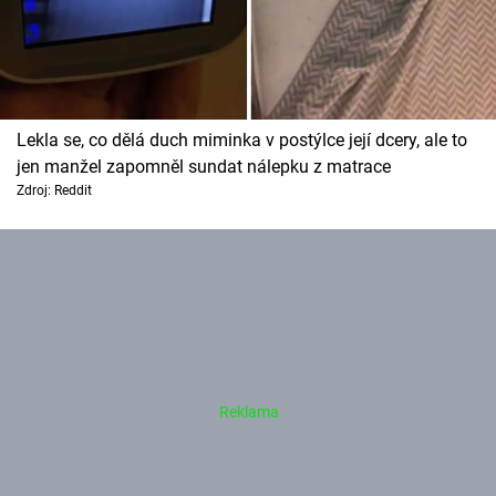
Lekla se, co dělá duch miminka v postýlce její dcery, ale to
jen manžel zapomněl sundat nálepku z matrace
Zdroj: Reddit