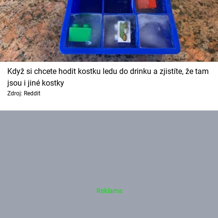
Když si chcete hodit kostku ledu do drinku a zjistíte, že tam
jsou i jiné kostky
Zdroj: Reddit