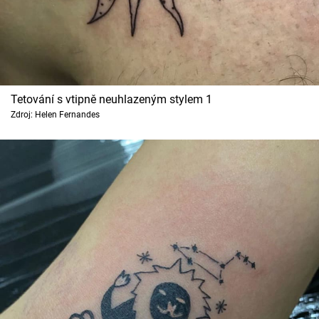
Cool Esport
Pořady
TV Program
Tetování s vtipně neuhlazeným stylem 1
Zdroj: Helen Fernandes
Sledujte prima+
Přihlášení
Sledujte nás