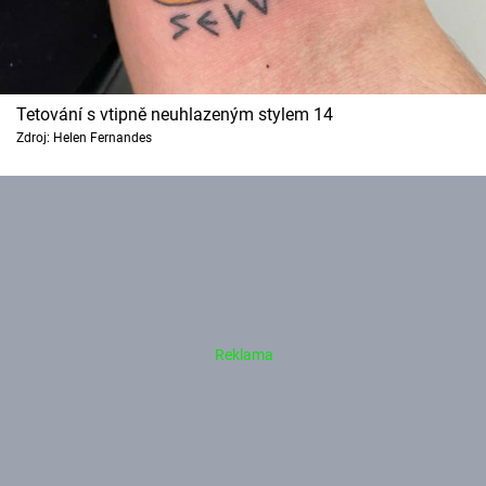
Tetování s vtipně neuhlazeným stylem 14
Zdroj: Helen Fernandes