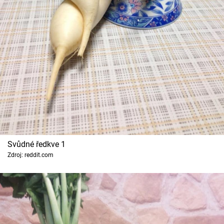
Cool Esport
Pořady
TV Program
Sledujte prima+
Přihlášení
Svůdné ředkve 1
Sledujte nás
Zdroj: reddit.com