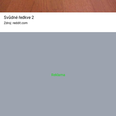
Svůdné ředkve 2
Zdroj: reddit.com