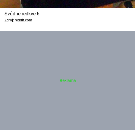
Svůdné ředkve 6
Zdroj: reddit.com