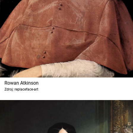
Cool Esport
Pořady
TV Program
Sledujte prima+
Přihlášení
Rowan Atkinson
Zdroj: replaceface-art
Sledujte nás