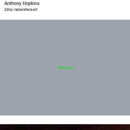
Anthony Hopkins
Zdroj: replaceface-art