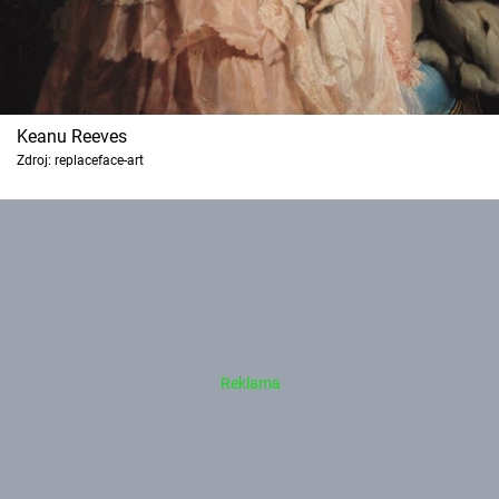
Keanu Reeves
Zdroj: replaceface-art