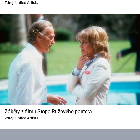
Zdroj: United Artists
Cool Esport
Pořady
TV Program
Sledujte prima+
Přihlášení
Sledujte nás
Záběry z filmu Stopa Růžového pantera
Zdroj: United Artists