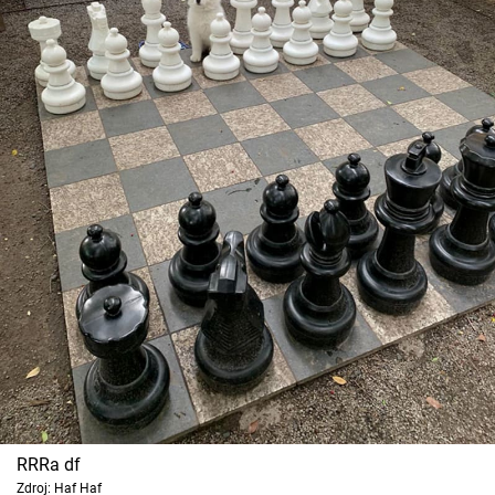
RRRa df
Zdroj: Haf Haf