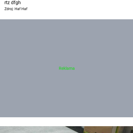
rtz dfgh
Zdroj: Haf Haf