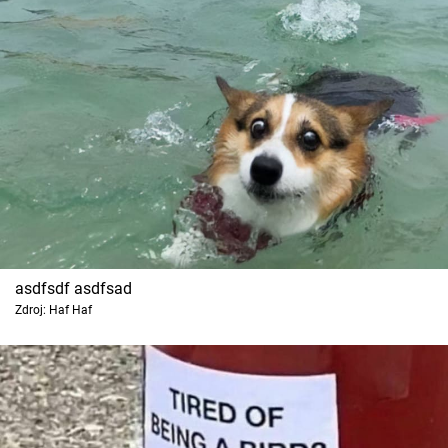
Cool Esport
Pořady
TV Program
Sledujte prima+
Přihlášení
asdfsdf asdfsad
Sledujte nás
Zdroj: Haf Haf