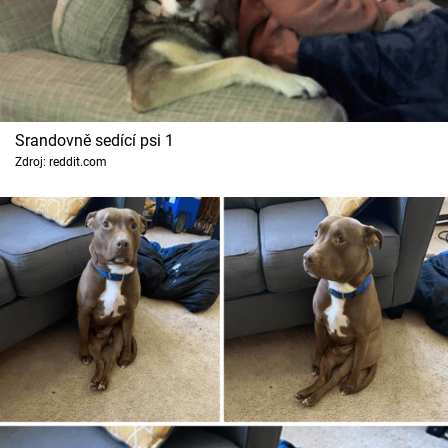
Cool Esport
Pořady
TV Program
Srandovně sedící psi 1
Zdroj: reddit.com
Sledujte prima+
Přihlášení
Sledujte nás