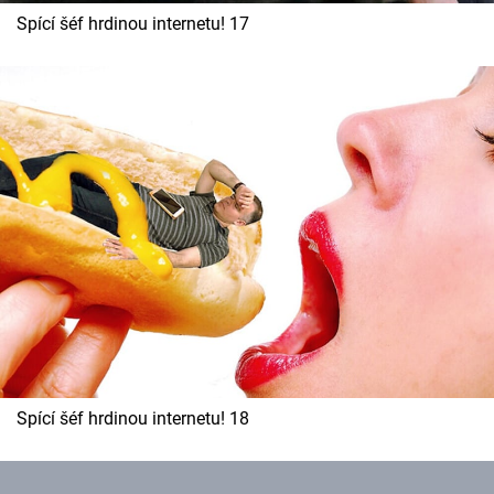
Spící šéf hrdinou internetu! 17
Spící šéf hrdinou internetu! 18