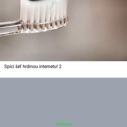
Spící šéf hrdinou internetu! 2