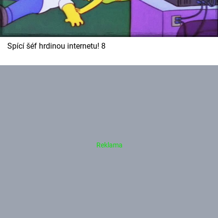
Spící šéf hrdinou internetu! 8