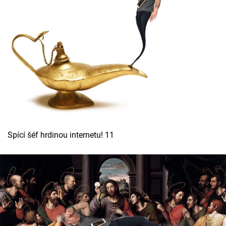
Spící šéf hrdinou internetu! 11