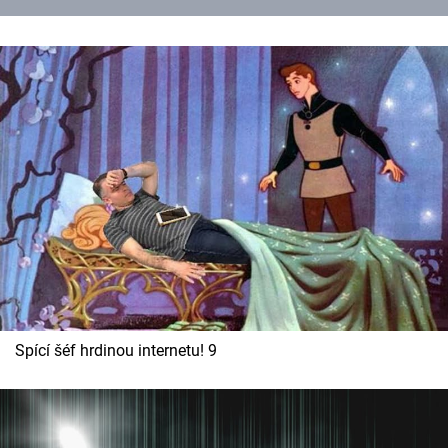
Spící šéf hrdinou internetu! 9