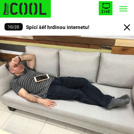
ŽIVĚ
Spící šéf hrdinou internetu!
10
/
20
STARHOUSE
BUFFY, PŘEMOŽITELKA UPÍRŮ
Trendy:
ESCAPE
PLNEJ KOTEL
AVENGERS 5
Témata
Filmy
Seriály
Hry