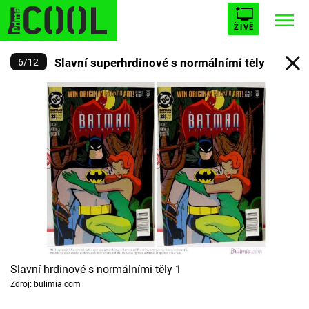
ŽIVĚ
Slavní superhrdinové s normálními těly
6
/
12
STARHOUSE
BUFFY, PŘEMOŽITELKA UPÍRŮ
Trendy:
ESCAPE
PLNEJ KOTEL
AVENGERS 5
Témata
Filmy
Seriály
Slavní hrdinové s normálními těly 1
Zdroj: bulimia.com
Hry