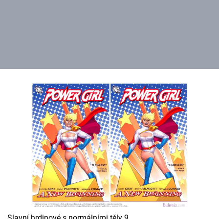
Slavní hrdinové s normálními těly 9