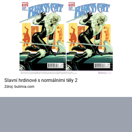
Cool Esport
Pořady
TV Program
Sledujte prima+
Přihlášení
Slavní hrdinové s normálními těly 2
Zdroj: bulimia.com
Sledujte nás