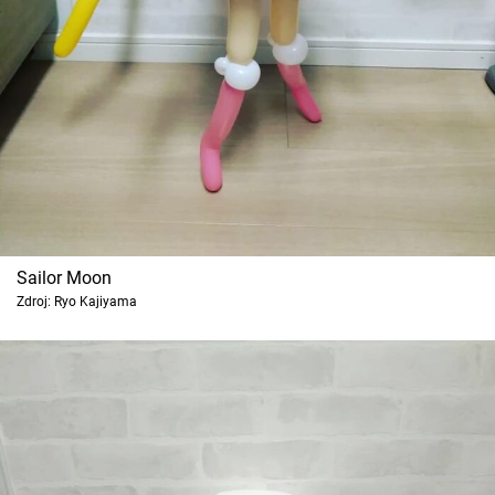
Cool Esport
Pořady
TV Program
Sledujte prima+
Přihlášení
Sailor Moon
Zdroj: Ryo Kajiyama
Sledujte nás