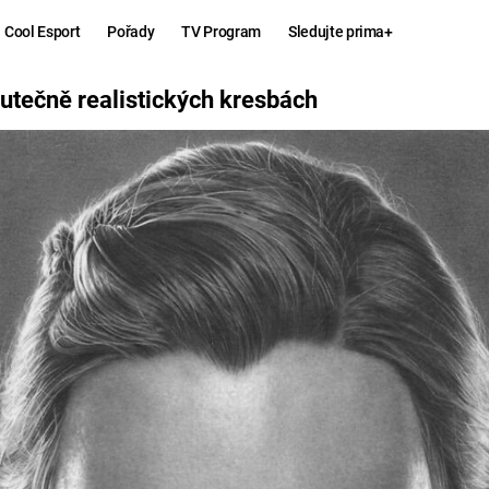
Cool Esport
Pořady
TV Program
Sledujte prima+
CH KRESBÁCH
kutečně realistických kresbách
Hry
Zábava
MAFIA
ZÁBAVN
GALERI
GTA 6
NEJLEP
KINGDOM
KOMEDI
COME:
DELIVERANCE
CHUCK
NORRIS
ESPORT
DEADP