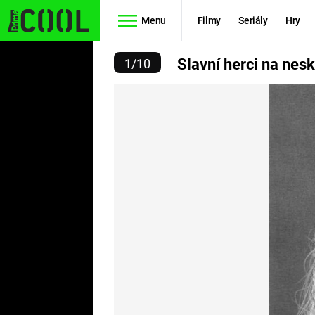
Menu
Filmy
Seriály
Hry
SKUTEČNĚ REALISTICKÝ
Slavní herci na nes
1
/
10
Seriály
Filmy
SIMPSONOVI
STAR WARS
HVĚZDNÁ
AVENGERS
BRÁNA
RYCHLE A
TEORIE
ZBĚSILE 10
VELKÉHO
PREDÁTOR
TŘESKU
FUTURAMA