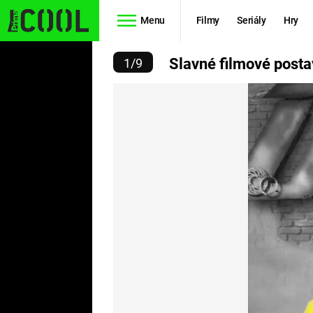
Menu
Filmy
Seriály
Hry
É POSTAVY Z KOVOVÉHO
Slavné filmové posta
1
/
9
Seriály
Filmy
SIMPSONOVI
STAR WARS
HVĚZDNÁ
AVENGERS
BRÁNA
RYCHLE A
TEORIE
ZBĚSILE 10
VELKÉHO
PREDÁTOR
TŘESKU
FUTURAMA