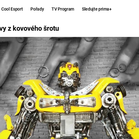
Cool Esport
Pořady
TV Program
Sledujte prima+
 ŠROTU
vy z kovového šrotu
Hry
Zábava
MAFIA
ZÁBAVN
GALERI
GTA 6
NEJLEP
KINGDOM
KOMEDI
COME:
DELIVERANCE
CHUCK
NORRIS
ESPORT
DEADP