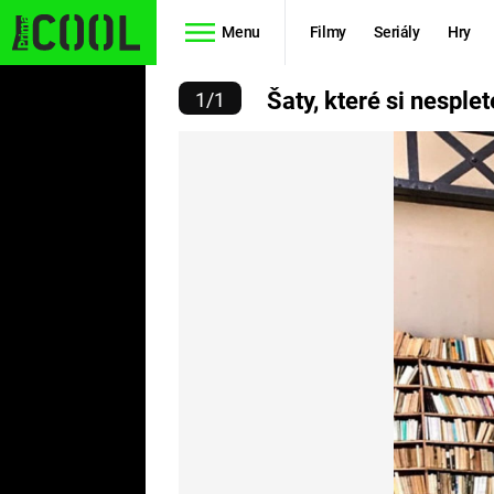
Menu
Filmy
Seriály
Hry
KTERÉ SI NESPLETETE!
Šaty, které si nesplet
1
/
1
Seriály
Filmy
SIMPSONOVI
STAR WARS
HVĚZDNÁ
AVENGERS
BRÁNA
RYCHLE A
TEORIE
ZBĚSILE 10
VELKÉHO
PREDÁTOR
TŘESKU
FUTURAMA