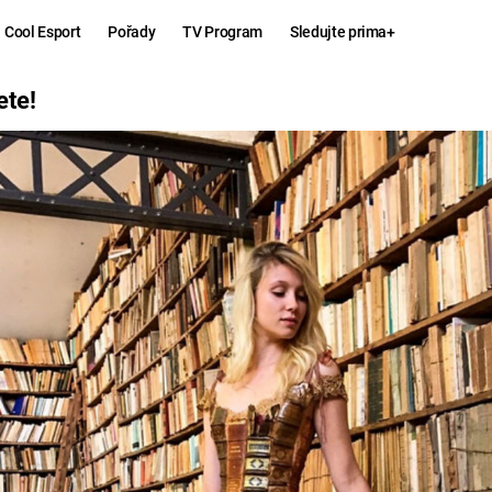
Cool Esport
Pořady
TV Program
Sledujte prima+
ete!
Hry
Zábava
MAFIA
ZÁBAVN
GALERI
GTA 6
NEJLEP
KINGDOM
KOMEDI
COME:
DELIVERANCE
CHUCK
NORRIS
ESPORT
DEADP