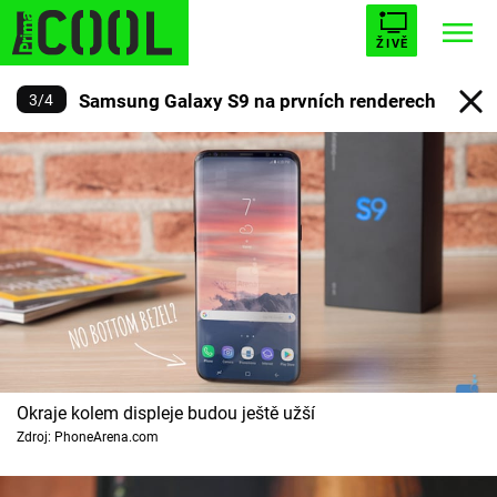
ŽIVĚ
Samsung Galaxy S9 na prvních renderech
3
/
4
STARHOUSE
BUFFY, PŘEMOŽITELKA UPÍRŮ
Trendy:
ESCAPE
PLNEJ KOTEL
AVENGERS 5
Témata
Filmy
Seriály
Okraje kolem displeje budou ještě užší
Zdroj: PhoneArena.com
Hry