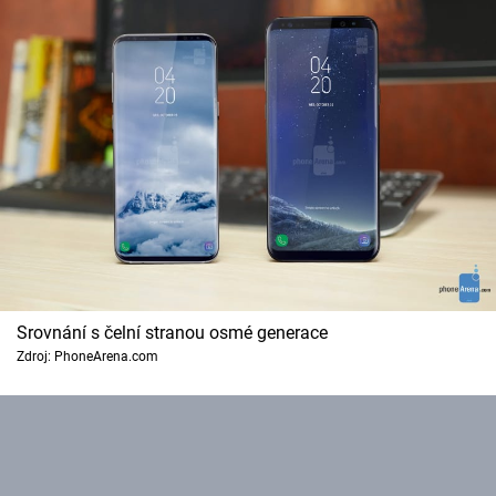
Cool Esport
Pořady
TV Program
Sledujte prima+
Přihlášení
Srovnání s čelní stranou osmé generace
Sledujte nás
Zdroj: PhoneArena.com