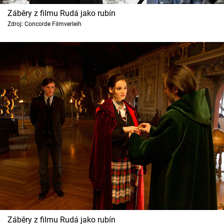
Cool Esport
Záběry z filmu Rudá jako rubín
Zdroj: Concorde Filmverleih
Pořady
TV Program
Sledujte prima+
Přihlášení
Sledujte nás
Záběry z filmu Rudá jako rubín