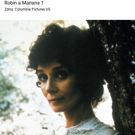
Robin a Mariana 1
Cool Esport
Zdroj: Columbia Pictures US
Pořady
TV Program
Sledujte prima+
Přihlášení
Sledujte nás