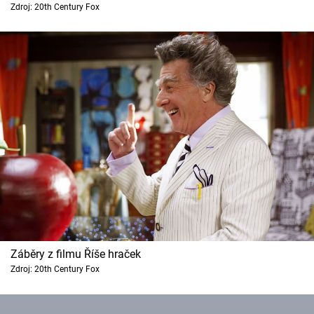
Zdroj: 20th Century Fox
Cool Esport
Pořady
TV Program
Sledujte prima+
Přihlášení
Sledujte nás
Záběry z filmu Říše hraček
Zdroj: 20th Century Fox