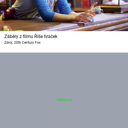
Záběry z filmu Říše hraček
Zdroj: 20th Century Fox