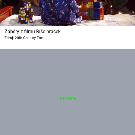
Záběry z filmu Říše hraček
Zdroj: 20th Century Fox