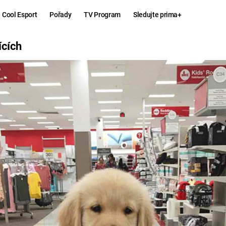
Cool Esport
Pořady
TV Program
Sledujte prima+
ících
Hry
Zábava
MAFIA
ZÁBAVN
GALERI
GTA 6
NEJLEP
KINGDOM
KOMEDI
COME:
DELIVERANCE
CHUCK
NORRIS
ESPORT
DEADP