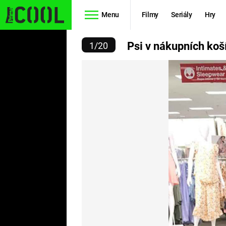
Menu
Filmy
Seriály
Hry
 NÁKUPNÍCH KOŠÍCÍCH
Psi v nákupních koš
1
/
20
Seriály
Filmy
SIMPSONOVI
STAR WARS
HVĚZDNÁ
AVENGERS
BRÁNA
RYCHLE A
TEORIE
ZBĚSILE 10
VELKÉHO
PREDÁTOR
TŘESKU
FUTURAMA