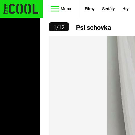
Menu
Filmy
Seriály
Hry
PSÍ SCHOVKA
Psí schovka
1
/
12
Seriály
Filmy
SIMPSONOVI
STAR WARS
HVĚZDNÁ
AVENGERS
BRÁNA
RYCHLE A
TEORIE
ZBĚSILE 10
VELKÉHO
PREDÁTOR
TŘESKU
FUTURAMA