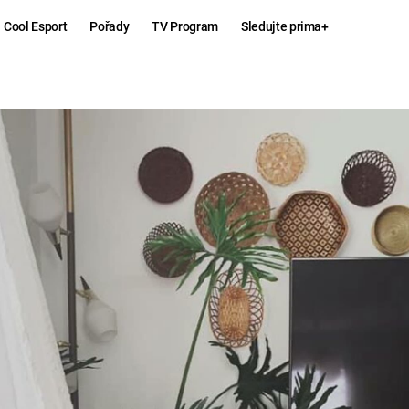
Cool Esport
Pořady
TV Program
Sledujte prima+
Hry
Zábava
MAFIA
ZÁBAVN
GALERI
GTA 6
NEJLEP
KINGDOM
KOMEDI
COME:
DELIVERANCE
CHUCK
NORRIS
ESPORT
DEADP