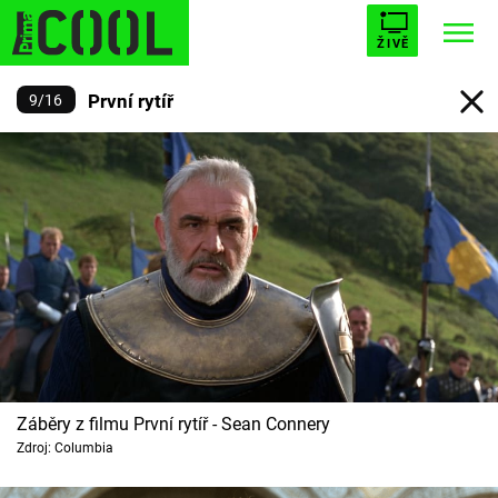
ŽIVĚ
První rytíř
9
/
16
STARHOUSE
BUFFY, PŘEMOŽITELKA UPÍRŮ
Trendy:
ESCAPE
PLNEJ KOTEL
AVENGERS 5
Témata
Filmy
Seriály
Záběry z filmu První rytíř - Sean Connery
Zdroj: Columbia
Hry