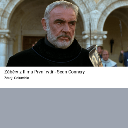
Cool Esport
Pořady
TV Program
Sledujte prima+
Přihlášení
Záběry z filmu První rytíř - Sean Connery
Zdroj: Columbia
Sledujte nás