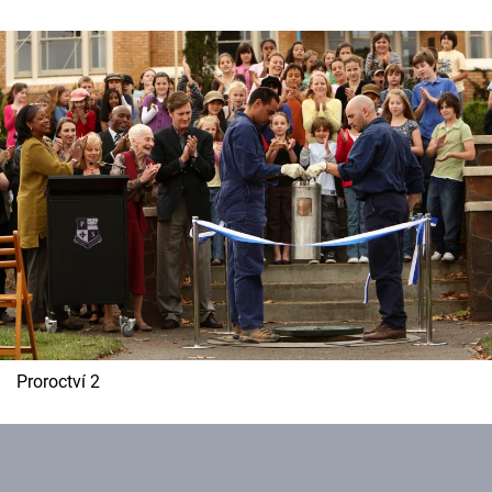
Cool Esport
Pořady
TV Program
Sledujte prima+
Přihlášení
Sledujte nás
Proroctví 2