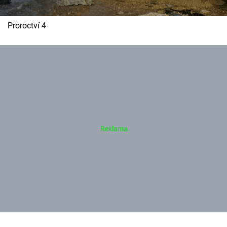
Proroctví 4