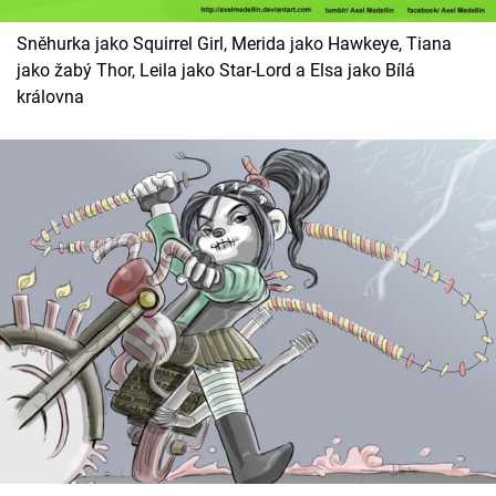
Cool Esport
Sněhurka jako Squirrel Girl, Merida jako Hawkeye, Tiana
jako žabý Thor, Leila jako Star-Lord a Elsa jako Bílá
Pořady
královna
TV Program
Sledujte prima+
Přihlášení
Sledujte nás