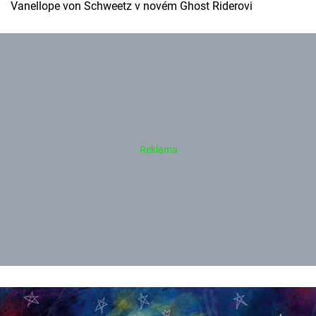
Vanellope von Schweetz v novém Ghost Riderovi