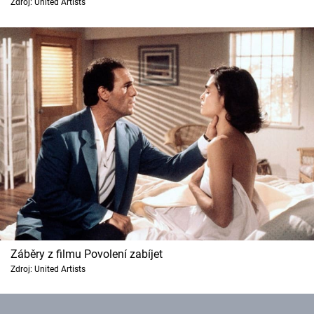
Zdroj: United Artists
Cool Esport
Pořady
TV Program
Sledujte prima+
Přihlášení
Sledujte nás
Záběry z filmu Povolení zabíjet
Zdroj: United Artists