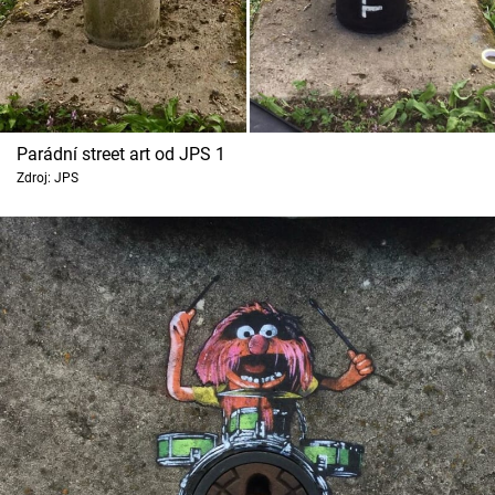
Cool Esport
Pořady
TV Program
Parádní street art od JPS 1
Zdroj: JPS
Sledujte prima+
Přihlášení
Sledujte nás