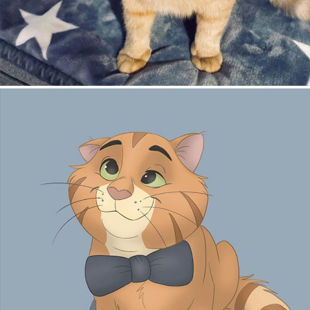
Cool Esport
Pořady
TV Program
Sledujte prima+
Přihlášení
Sledujte nás