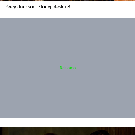
Percy Jackson: Zloděj blesku 8