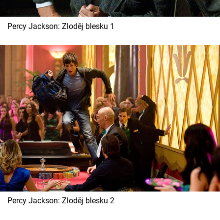
Cool Esport
Percy Jackson: Zloděj blesku 1
Pořady
TV Program
Sledujte prima+
Přihlášení
Sledujte nás
Percy Jackson: Zloděj blesku 2