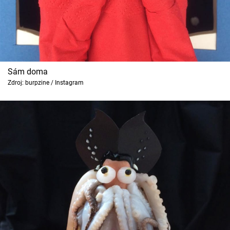
Cool Esport
Pořady
TV Program
Sám doma
Zdroj: burpzine / Instagram
Sledujte prima+
Přihlášení
Sledujte nás