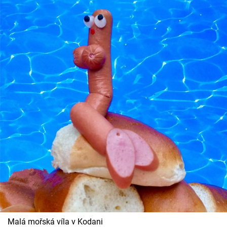
Malá mořská víla v Kodani