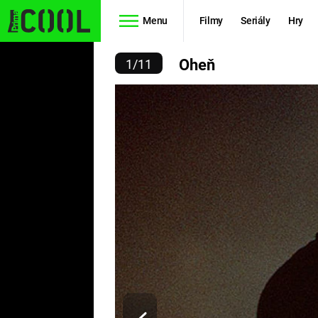
Menu
Filmy
Seriály
Hry
OHEŇ
Oheň
1
/
11
Seriály
Filmy
SIMPSONOVI
STAR WARS
HVĚZDNÁ
AVENGERS
BRÁNA
RYCHLE A
TEORIE
ZBĚSILE 10
VELKÉHO
PREDÁTOR
TŘESKU
FUTURAMA