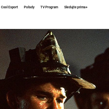
Cool Esport
Pořady
TV Program
Sledujte prima+
Hry
Zábava
MAFIA
ZÁBAVN
GALERI
GTA 6
NEJLEP
KINGDOM
KOMEDI
COME:
DELIVERANCE
CHUCK
NORRIS
ESPORT
DEADP