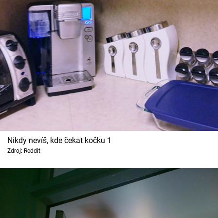
Cool Esport
Pořady
TV Program
Sledujte prima+
Přihlášení
Nikdy nevíš, kde čekat kočku 1
Sledujte nás
Zdroj: Reddit