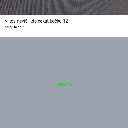
Nikdy nevíš, kde čekat kočku 12
Zdroj: Reddit