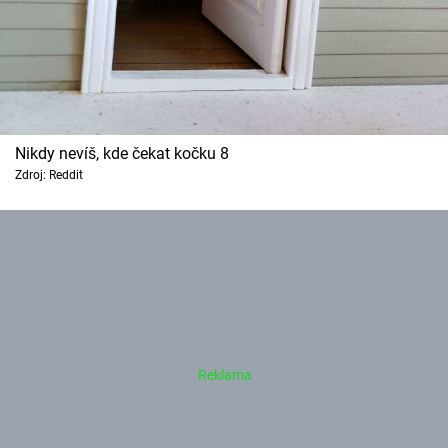
Nikdy nevíš, kde čekat kočku 8
Zdroj: Reddit