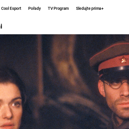
Cool Esport
Pořady
TV Program
Sledujte prima+
i
Hry
Zábava
MAFIA
ZÁBAVN
GALERI
GTA 6
NEJLEP
KINGDOM
KOMEDI
COME:
DELIVERANCE
CHUCK
NORRIS
ESPORT
DEADP