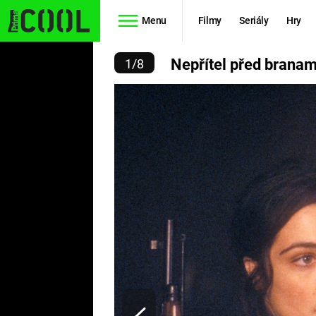
Menu
Filmy
Seriály
Hry
ÍTEL PŘED BRANAMI
Nepřítel před branam
1
/
8
Seriály
Filmy
SIMPSONOVI
STAR WARS
HVĚZDNÁ
AVENGERS
BRÁNA
RYCHLE A
TEORIE
ZBĚSILE 10
VELKÉHO
PREDÁTOR
TŘESKU
FUTURAMA