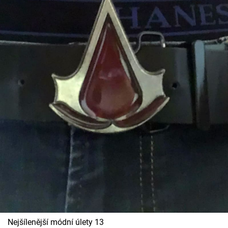
Nejšílenější módní úlety 13