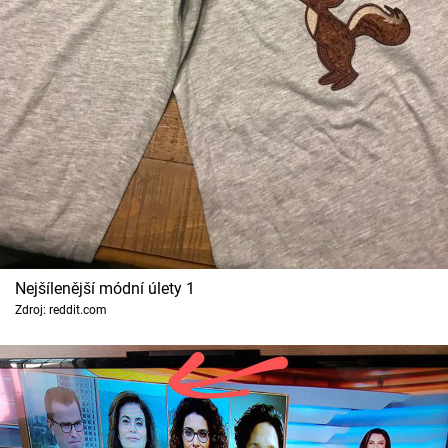
Cool Esport
Pořady
TV Program
Sledujte prima+
Přihlášení
Nejšílenější módní úlety 1
Sledujte nás
Zdroj: reddit.com