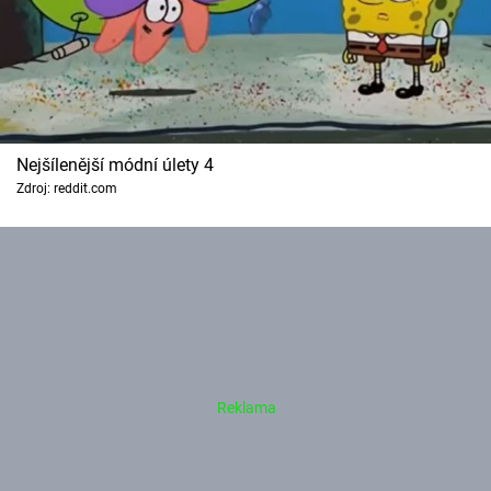
Nejšílenější módní úlety 4
Zdroj: reddit.com