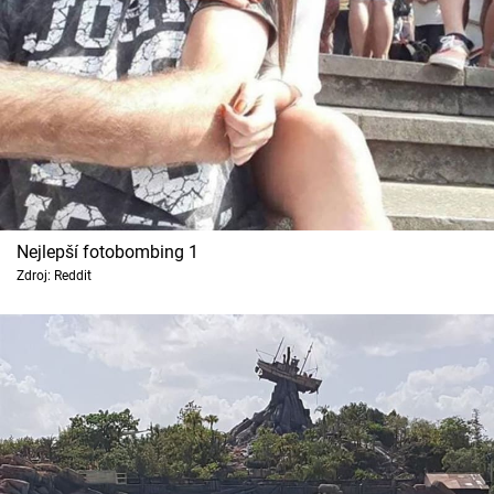
Cool Esport
Pořady
TV Program
Sledujte prima+
Přihlášení
Nejlepší fotobombing 1
Zdroj: Reddit
Sledujte nás