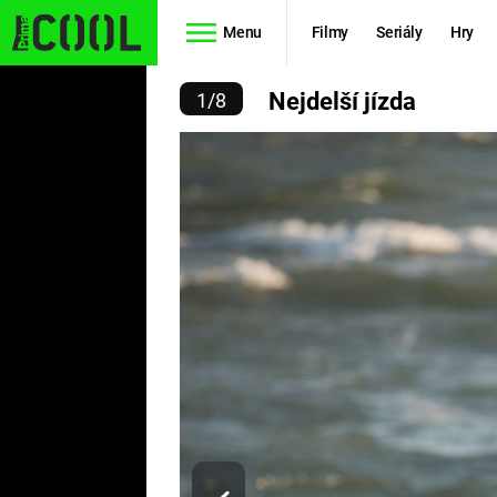
Menu
Filmy
Seriály
Hry
NEJDELŠÍ JÍZDA
Nejdelší jízda
1
/
8
Seriály
Filmy
SIMPSONOVI
STAR WARS
HVĚZDNÁ
AVENGERS
BRÁNA
RYCHLE A
TEORIE
ZBĚSILE 10
VELKÉHO
PREDÁTOR
TŘESKU
FUTURAMA