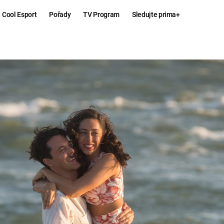
Cool Esport
Pořady
TV Program
Sledujte prima+
Hry
Zábava
MAFIA
ZÁBAVN
GALERI
GTA 6
NEJLEP
KINGDOM
KOMEDI
COME:
DELIVERANCE
CHUCK
NORRIS
ESPORT
DEADP