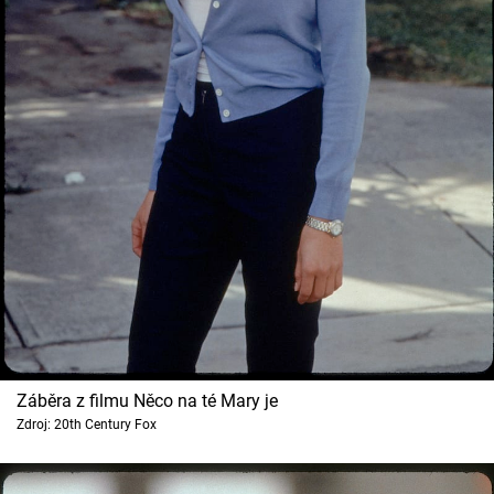
Cool Esport
Pořady
TV Program
Sledujte prima+
Přihlášení
Sledujte nás
Záběra z filmu Něco na té Mary je
Zdroj: 20th Century Fox