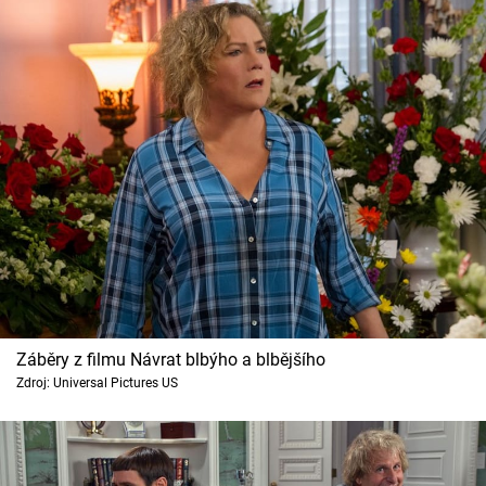
Záběry z filmu Návrat blbýho a blbějšího
Zdroj: Universal Pictures US