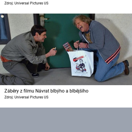
Zdroj: Universal Pictures US
Cool Esport
Pořady
TV Program
Sledujte prima+
Přihlášení
Sledujte nás
Záběry z filmu Návrat blbýho a blbějšího
Zdroj: Universal Pictures US