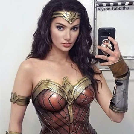
Cool Esport
Pořady
TV Program
Sledujte prima+
Přihlášení
Sledujte nás