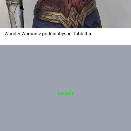
Wonder Woman v podání Alyson Tabbitha