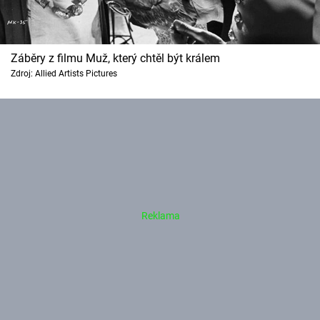
Záběry z filmu Muž, který chtěl být králem
Zdroj: Allied Artists Pictures