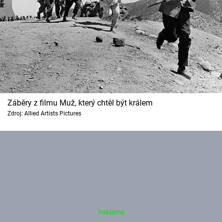
Záběry z filmu Muž, který chtěl být králem
Zdroj: Allied Artists Pictures