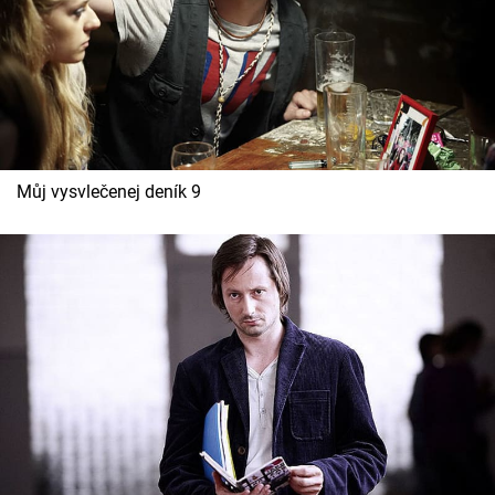
Můj vysvlečenej deník 9