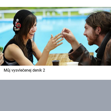
Cool Esport
Pořady
TV Program
Sledujte prima+
Přihlášení
Můj vysvlečenej deník 2
Sledujte nás