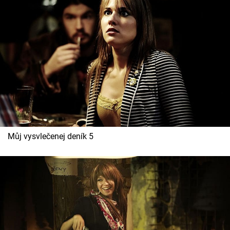
Můj vysvlečenej deník 5