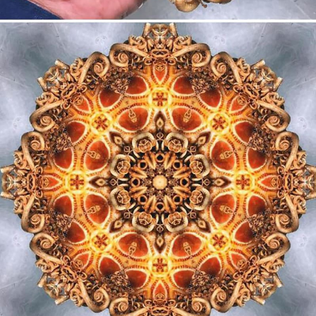
Cool Esport
Pořady
TV Program
Sledujte prima+
Přihlášení
Sledujte nás