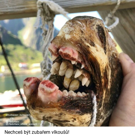
Nechceš být zubařem vlkoušů!