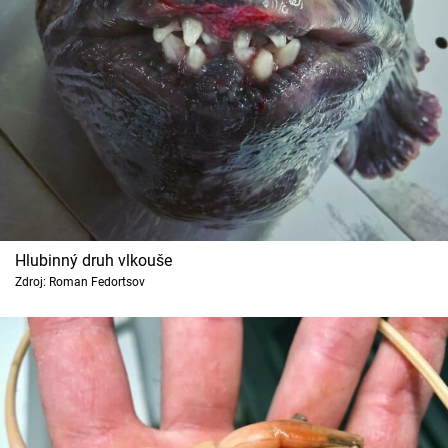
Hlubinný druh vlkouše
Zdroj: Roman Fedortsov