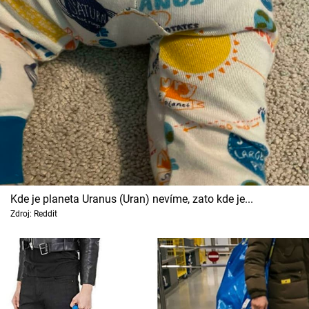
Cool Esport
Pořady
TV Program
Sledujte prima+
Přihlášení
Kde je planeta Uranus (Uran) nevíme, zato kde je...
Sledujte nás
Zdroj: Reddit