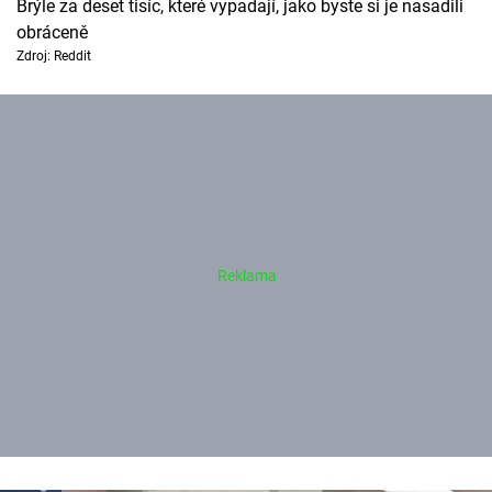
Brýle za deset tisíc, které vypadají, jako byste si je nasadili
obráceně
Zdroj: Reddit