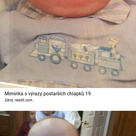
Miminka s výrazy postarších chlápků 19
Zdroj: reddit.com