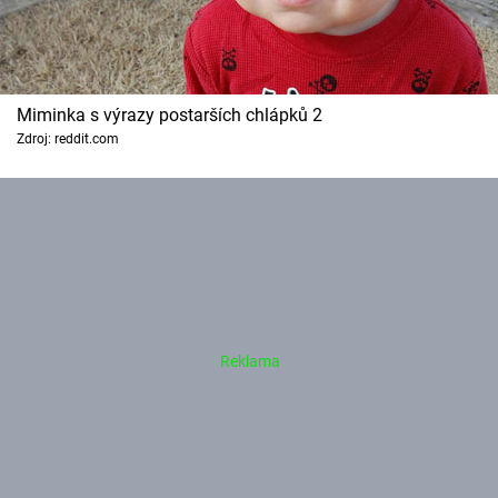
Miminka s výrazy postarších chlápků 2
Zdroj: reddit.com