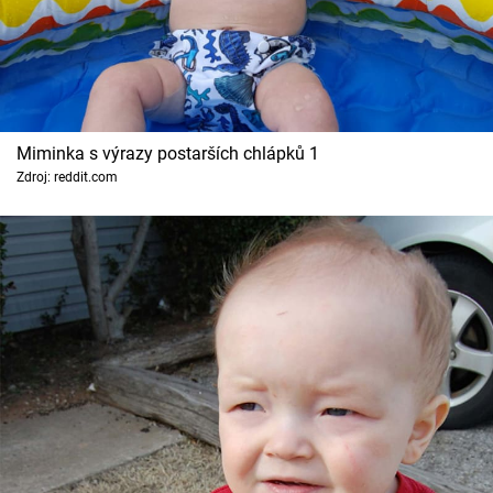
Cool Esport
Pořady
TV Program
Miminka s výrazy postarších chlápků 1
Zdroj: reddit.com
Sledujte prima+
Přihlášení
Sledujte nás