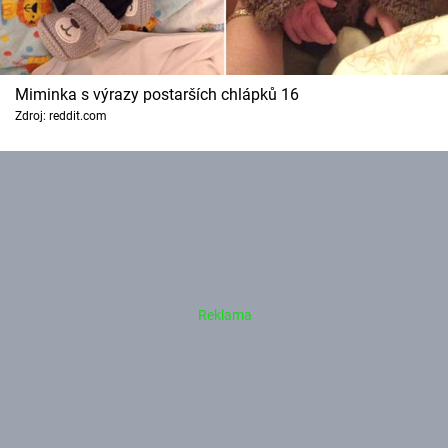
Miminka s výrazy postarších chlápků 16
Zdroj: reddit.com