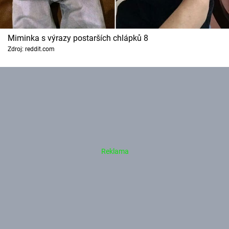
Miminka s výrazy postarších chlápků 8
Zdroj: reddit.com