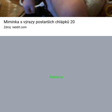
Miminka s výrazy postarších chlápků 20
Zdroj: reddit.com