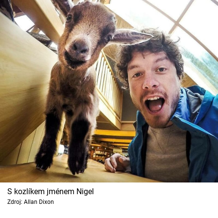
S kozlíkem jménem Nigel
Zdroj: Allan Dixon