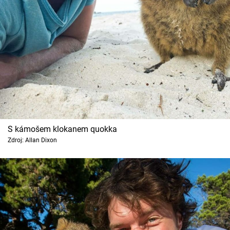
Cool Esport
Pořady
TV Program
Sledujte prima+
Přihlášení
S kámošem klokanem quokka
Zdroj: Allan Dixon
Sledujte nás