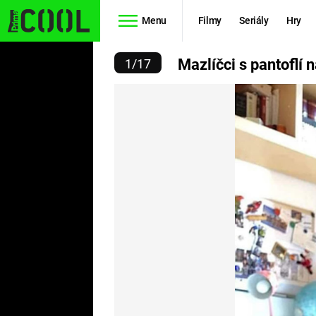
Menu
Filmy
Seriály
Hry
I S PANTOFLÍ NA HLAVĚ
Mazlíčci s pantoflí 
1
/
17
Seriály
Filmy
SIMPSONOVI
STAR WARS
HVĚZDNÁ
AVENGERS
BRÁNA
RYCHLE A
TEORIE
ZBĚSILE 10
VELKÉHO
PREDÁTOR
TŘESKU
FUTURAMA