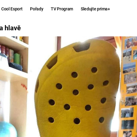
Cool Esport
Pořady
TV Program
Sledujte prima+
na hlavě
Hry
Zábava
MAFIA
ZÁBAVN
GALERI
GTA 6
NEJLEP
KINGDOM
KOMEDI
COME:
DELIVERANCE
CHUCK
NORRIS
ESPORT
DEADP