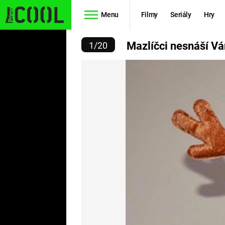
Menu
Filmy
Seriály
Hry
ČCI NESNÁŠÍ VÁNOCE
Mazlíčci nesnáší V
1
/
20
Seriály
Filmy
SIMPSONOVI
STAR WARS
HVĚZDNÁ
AVENGERS
BRÁNA
RYCHLE A
TEORIE
ZBĚSILE 10
VELKÉHO
PREDÁTOR
TŘESKU
FUTURAMA