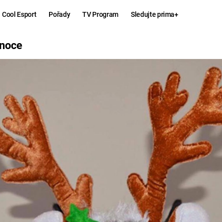
Cool Esport
Pořady
TV Program
Sledujte prima+
ánoce
Hry
Zábava
MAFIA
ZÁBAVN
GALERI
GTA 6
NEJLEP
KINGDOM
KOMEDI
COME:
DELIVERANCE
CHUCK
NORRIS
ESPORT
DEADP