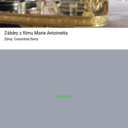
Záběry z filmu Marie Antoinetta
Zdroj: Columbia/Sony