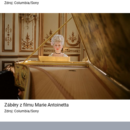
Zdroj: Columbia/Sony
Cool Esport
Pořady
TV Program
Sledujte prima+
Přihlášení
Sledujte nás
Záběry z filmu Marie Antoinetta
Zdroj: Columbia/Sony