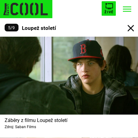
ŽIVĚ
Loupež století
5
/
9
STARHOUSE
BUFFY, PŘEMOŽITELKA UPÍRŮ
Trendy:
ESCAPE
PLNEJ KOTEL
AVENGERS 5
Témata
Filmy
Seriály
Záběry z filmu Loupež století
Zdroj: Saban Films
Hry