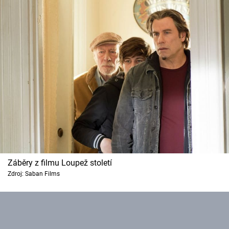
Cool Esport
Pořady
TV Program
Sledujte prima+
Přihlášení
Sledujte nás
Záběry z filmu Loupež století
Zdroj: Saban Films