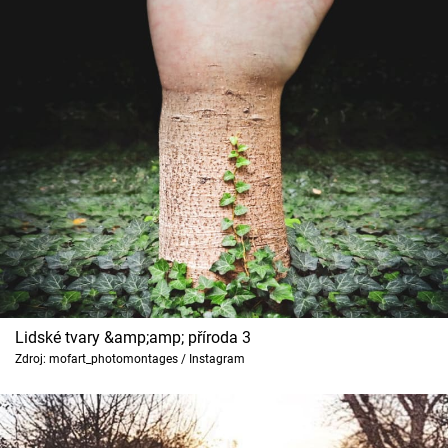
Lidské tvary &amp;amp; příroda 3
Zdroj: mofart_photomontages / Instagram