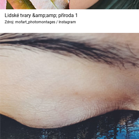
Cool Esport
Lidské tvary &amp;amp; příroda 1
Pořady
Zdroj: mofart_photomontages / Instagram
TV Program
Sledujte prima+
Přihlášení
Sledujte nás