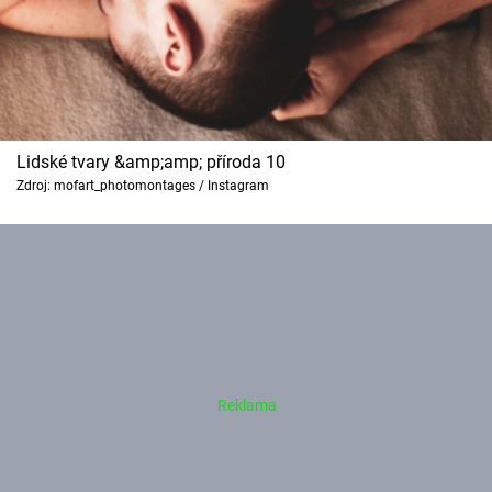
Lidské tvary &amp;amp; příroda 10
Zdroj: mofart_photomontages / Instagram