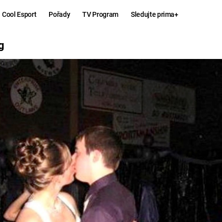
Cool Esport
Pořady
TV Program
Sledujte prima+
g
Hry
Zábava
MAFIA
ZÁBAVN
GALERI
GTA 6
NEJLEP
KINGDOM
KOMEDI
COME:
DELIVERANCE
CHUCK
NORRIS
ESPORT
DEADP