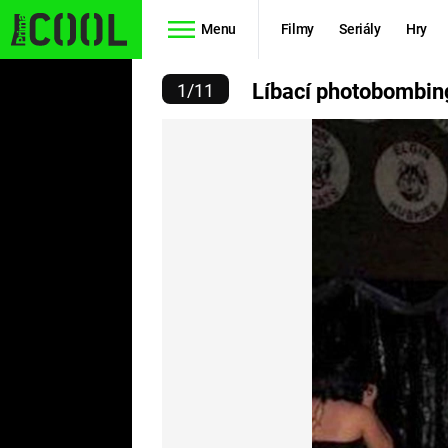
Menu
Filmy
Seriály
Hry
ACÍ PHOTOBOMBING
Líbací photobombin
1
/
11
Seriály
Filmy
SIMPSONOVI
STAR WARS
HVĚZDNÁ
AVENGERS
BRÁNA
RYCHLE A
TEORIE
ZBĚSILE 10
VELKÉHO
PREDÁTOR
TŘESKU
FUTURAMA