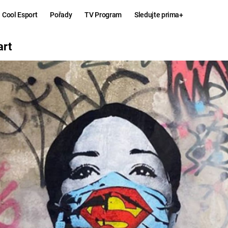
Cool Esport
Pořady
TV Program
Sledujte prima+
art
Hry
Zábava
MAFIA
ZÁBAVN
GALERI
GTA 6
NEJLEP
KINGDOM
KOMEDI
COME:
DELIVERANCE
CHUCK
NORRIS
ESPORT
DEADP