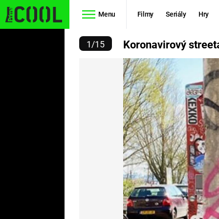
Menu
Filmy
Seriály
Hry
AVIROVÝ STREETART
Koronavirový street
1
/
15
Seriály
Filmy
SIMPSONOVI
STAR WARS
HVĚZDNÁ
AVENGERS
BRÁNA
RYCHLE A
TEORIE
ZBĚSILE 10
VELKÉHO
PREDÁTOR
TŘESKU
FUTURAMA