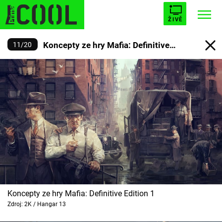
ŽIVĚ
Koncepty ze hry Mafia: Definitive
11
/
20
STARHOUSE
BUFFY, PŘEMOŽITELKA UPÍRŮ
Trendy:
Edition
ESCAPE
PLNEJ KOTEL
AVENGERS 5
Témata
Filmy
Seriály
Koncepty ze hry Mafia: Definitive Edition 1
Zdroj: 2K / Hangar 13
Hry