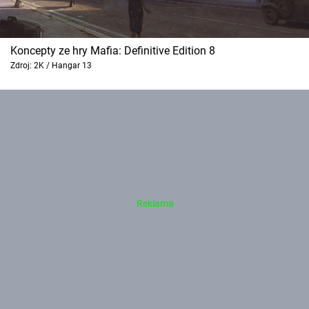
Koncepty ze hry Mafia: Definitive Edition 8
Zdroj: 2K / Hangar 13